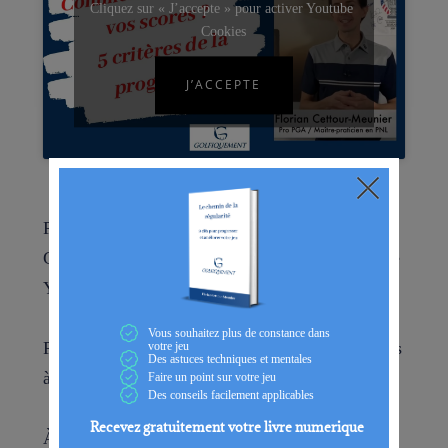
Cliquez sur « J’accepte » pour activer Youtube
Cookies
J’ACCEPTE
Pour recevoir toutes les prochaines vidéos de
Golfiquement, pensez à vous abonner à la chaîne
Youtube en
cliquant ici
Pour plus de conseils et d’astuces, inscrivez-vous
à la newsletter de
www.golfiquement.com
À vous de jouer