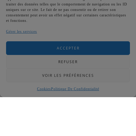
traiter des données telles que le comportement de navigation ou les ID
uniques sur ce site. Le fait de ne pas consentir ou de retirer son
consentement peut avoir un effet négatif sur certaines caractéristiques
et fonctions.
Gérer les services
ACCEPTER
REFUSER
VOIR LES PRÉFÉRENCES
Cookies
Politique De Confidentialité