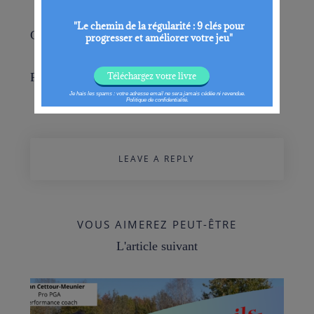
Golfiquement
Flow
LEAVE A REPLY
VOUS AIMEREZ PEUT-ÊTRE
L'article suivant