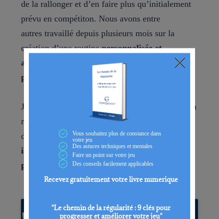
de la rallonger et d’en faire plus qu’initialement
prévu en compétiton. Nous avons entre
autres travaillé depuis plusieurs mois sur la
création d’une routine
personnalisée et
adaptée
pour l’amener dans
un état de
performance optimale
.
Je vous parle régulièrement de l’importance de la
routine dans
Golfiquement
car elle est essentielle
dans votre jeu et vos résultats.
C’est un maillon
important dans l’atteinte de votre plein
potentiel à ne pas négliger.